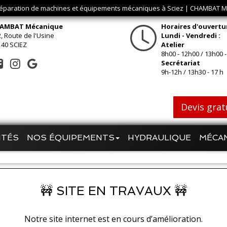
réparation de machines et équipements mécaniques à Sciez | CHAMBAT
AMBAT Mécanique
Horaires d'ouvertu
, Route de l'Usine
Lundi - Vendredi :
140 SCIEZ
Atelier
8h00 - 12h00 / 13h00 -
Secrétariat
9h-12h / 13h30 - 17 h
Devis grat
ITÉS
NOS ÉQUIPEMENTS
HYDRAULIQUE
MÉCA
🚧 SITE EN TRAVAUX 🚧
Notre site internet est en cours d’amélioration.