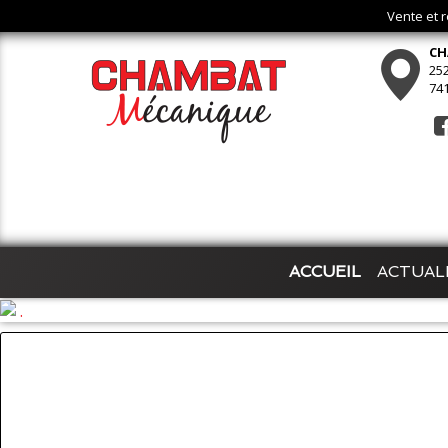
Vente et 
CH
252
74
ACCUEIL
ACTUAL