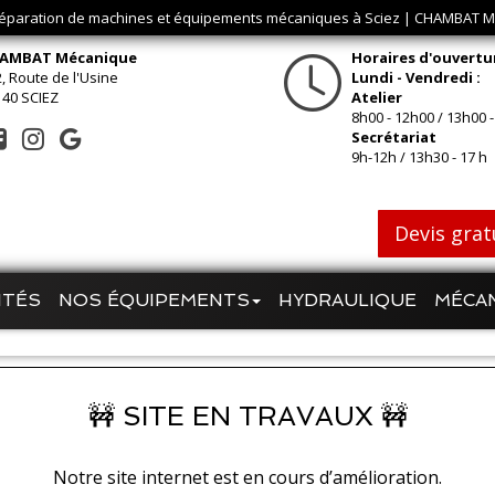
réparation de machines et équipements mécaniques à Sciez | CHAMBAT
AMBAT Mécanique
Horaires d'ouvertu
, Route de l'Usine
Lundi - Vendredi :
140 SCIEZ
Atelier
8h00 - 12h00 / 13h00 -
Secrétariat
9h-12h / 13h30 - 17 h
Devis grat
ITÉS
NOS ÉQUIPEMENTS
HYDRAULIQUE
MÉCA
🚧 SITE EN TRAVAUX 🚧
Notre site internet est en cours d’amélioration.