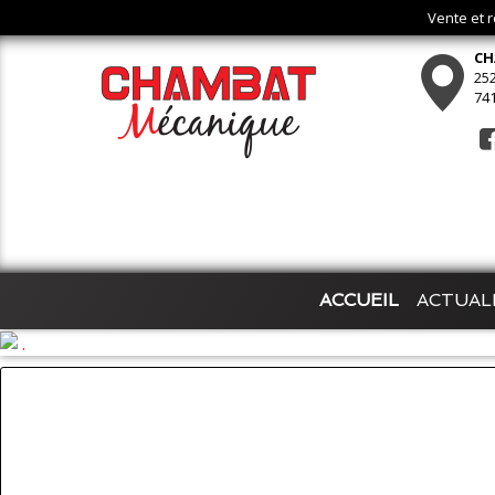
Vente et 
CH
252
74
ACCUEIL
ACTUAL