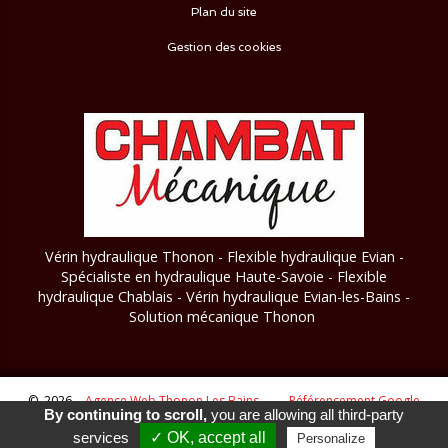
Plan du site
Gestion des cookies
Vérin hydraulique Thonon - Flexible hydraulique Evian -
Spécialiste en hydraulique Haute-Savoie - Flexible
hydraulique Chablais - Vérin hydraulique Evian-les-Bains
-
Solution mécanique Thonon
© 2026
Agence Web Thonon Les Bains
-
Référencement Google
By continuing to scroll,
you are allowing all third-party
Thonon Les Bains
Clic And Go
création site internet thonon
Appeler
E-Mail
Venir
clicandgo.com
services
✓ OK, accept all
Personalize