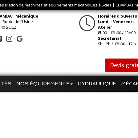
réparation de machines et équipements mécaniques à Sciez | CHAMBAT
AMBAT Mécanique
Horaires d'ouvertu
, Route de l'Usine
Lundi - Vendredi :
140 SCIEZ
Atelier
8h00 - 12h00 / 13h00 -
Secrétariat
9h-12h / 13h30 - 17 h
Devis grat
ITÉS
NOS ÉQUIPEMENTS
HYDRAULIQUE
MÉCA