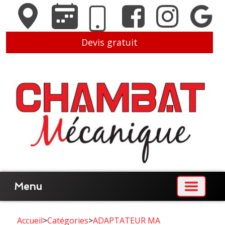
Devis gratuit
Menu
Accueil
>
Catégories
>
ADAPTATEUR MA