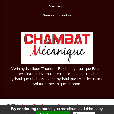
Plan du site
Gestion des cookies
Vérin hydraulique Thonon - Flexible hydraulique Evian -
Spécialiste en hydraulique Haute-Savoie - Flexible
hydraulique Chablais - Vérin hydraulique Evian-les-Bains
-
Solution mécanique Thonon
© 2026
Agence Web Thonon Les Bains
-
Référencement Google
By continuing to scroll,
you are allowing all third-party
Thonon Les Bains
Clic And Go
création site internet thonon
clicandgo.com