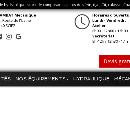
ble hydraulique, stock de composants, joints de vérin, tige, fût, culasse: 
AMBAT Mécanique
Horaires d'ouvertu
, Route de l'Usine
Lundi - Vendredi :
140 SCIEZ
Atelier
8h00 - 12h00 / 13h00 -
Secrétariat
9h-12h / 13h30 - 17 h
Devis grat
ITÉS
NOS ÉQUIPEMENTS
HYDRAULIQUE
MÉCA