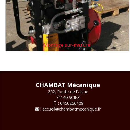
Montage sur-mesure
CHAMBAT Mécanique
252, Route de l'Usine
74140 SCIEZ
:
0450266409
:
accueil@chambatmecanique.fr