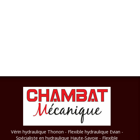
Vérin hydraulique Thonon - Flexible hydraulique Evian -
Spécialiste en hydraulique Haute-Savoie - Flexible