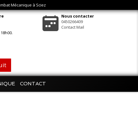
Chambat Mécanique à Sciez
re
Nous contacter
0450266409
Contact Mail
 18h00.
uit
NIQUE
CONTACT