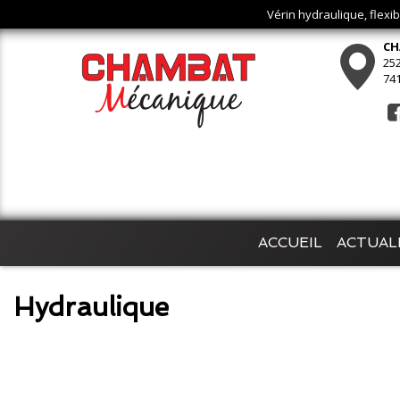
Vérin hydraulique, flexi
CH
252
74
ACCUEIL
ACTUAL
Hydraulique