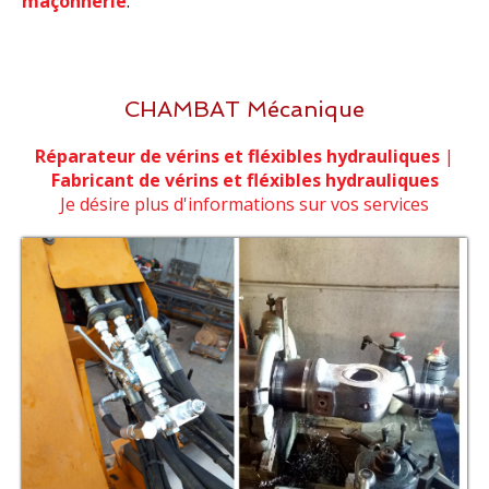
maçonnerie
.
CHAMBAT Mécanique
Réparateur de vérins et fléxibles hydrauliques
|
Fabricant de vérins et fléxibles hydrauliques
Je désire plus d'informations sur vos services