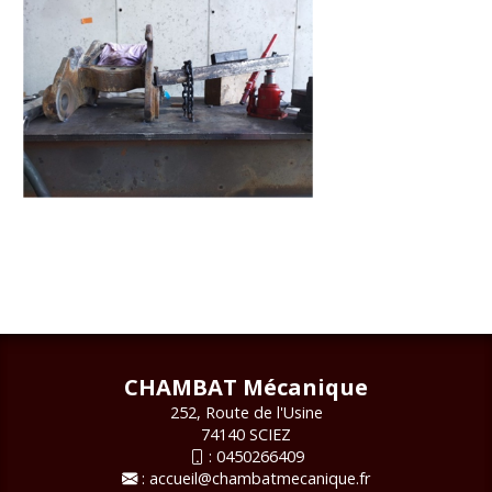
CHAMBAT Mécanique
252, Route de l'Usine
74140 SCIEZ
:
0450266409
:
accueil@chambatmecanique.fr