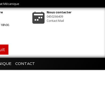
bat Mécanique
re
Nous contacter
0450266409
Contact Mail
 18h00.
uit
NIQUE
CONTACT