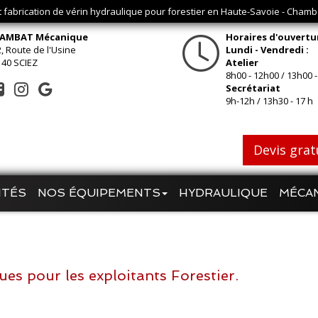
t fabrication de vérin hydraulique pour forestier en Haute-Savoie - Cham
AMBAT Mécanique
Horaires d'ouvertu
, Route de l'Usine
Lundi - Vendredi :
140 SCIEZ
Atelier
8h00 - 12h00 / 13h00 -
Secrétariat
9h-12h / 13h30 - 17 h
Devis grat
ITÉS
NOS ÉQUIPEMENTS
HYDRAULIQUE
MÉCA
ues pour les exploitants Forestier.