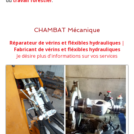
du
travail forestier
.
CHAMBAT Mécanique
Réparateur de vérins et fléxibles hydrauliques
|
Fabricant de vérins et fléxibles hydrauliques
Je désire plus d'informations sur vos services