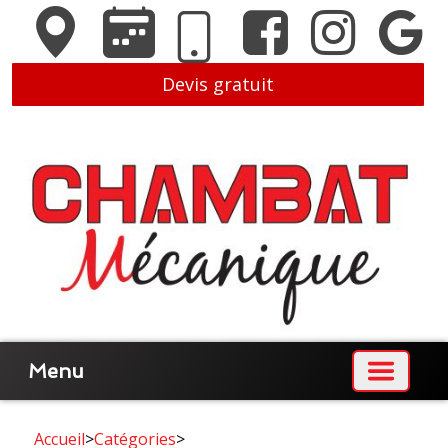
Devis gratuit
Menu
Accueil
>
Catégories
>