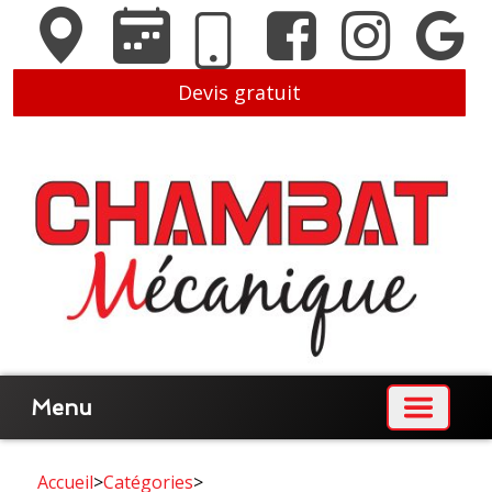
Devis gratuit
Menu
Accueil
>
Catégories
>