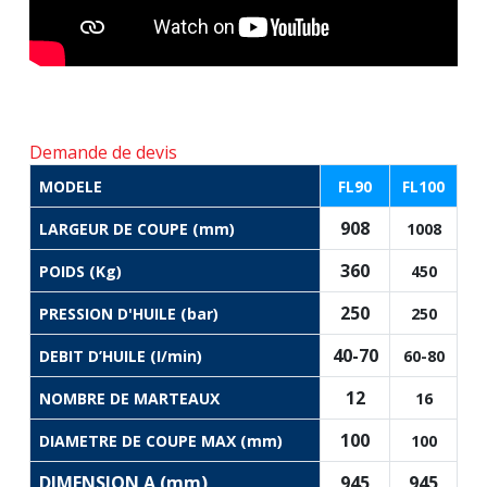
Demande de devis
MODELE
FL90
FL100
908
LARGEUR DE COUPE (mm)
1008
360
POIDS (Kg)
450
250
PRESSION D'HUILE (bar)
250
40-70
DEBIT D’HUILE (I/min)
60-80
12
NOMBRE DE MARTEAUX
16
100
DIAMETRE DE COUPE MAX (mm)
100
DIMENSION A (mm)
945
945