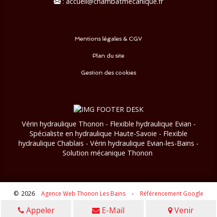
:
accueil@chambatmecanique.fr
Mentions légales & CGV
Plan du site
Gestion des cookies
Vérin hydraulique Thonon - Flexible hydraulique Evian -
Spécialiste en hydraulique Haute-Savoie - Flexible
hydraulique Chablais - Vérin hydraulique Evian-les-Bains
-
Solution mécanique Thonon
© 2026
Agence Web Thonon Les Bains
-
Référencement Google
Thonon Les Bains
Clic And Go
création site internet thonon
Appeler
E-Mail
Venir
clicandgo.com