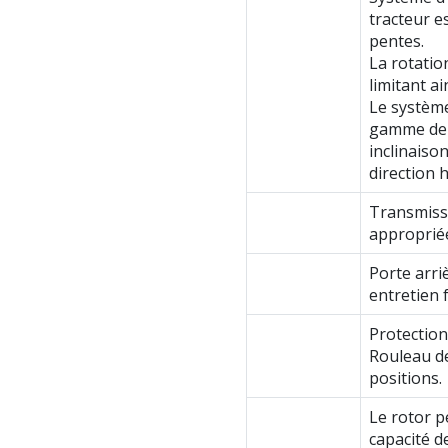
tracteur e
pentes.
La rotatio
limitant a
Le système
gamme de c
inclinaiso
direction 
Transmissi
appropriée
Porte arri
entretien f
Protection
Rouleau de
positions.
Le rotor p
capacité d