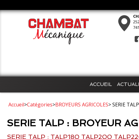
CH
252
74
ACCUEIL
ACTUAL
Accueil
>
Catégories
>
BROYEURS AGRICOLES
> SERIE TAL
SERIE TALP : BROYEUR A
SERIE TALP : TALP180 TALP200 TALP2