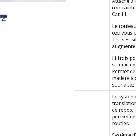
Attache 3 
contrainte
Cat. III.
Le rouleau
ceci vous 
Trois Posi
augmenter
Et trois p
volume de
Permet de 
matière à 
souhaitez 
Le systèm
translatio
de repos, 
permet de 
routier.
Système d’