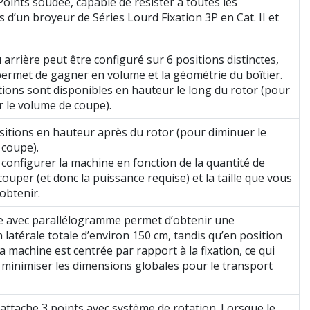
Points soudée, capable de résister à toutes les
s d’un broyeur de Séries Lourd Fixation 3P en Cat. II et
 arrière peut être configuré sur 6 positions distinctes,
permet de gagner en volume et la géométrie du boîtier.
tions sont disponibles en hauteur le long du rotor (pour
 le volume de coupe).
ositions en hauteur après du rotor (pour diminuer le
 coupe).
configurer la machine en fonction de la quantité de
couper (et donc la puissance requise) et la taille que vous
obtenir.
e avec parallélogramme permet d’obtenir une
n latérale totale d’environ 150 cm, tandis qu’en position
la machine est centrée par rapport à la fixation, ce qui
minimiser les dimensions globales pour le transport
attache 3 points avec système de rotation. Lorsque le