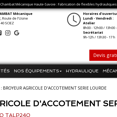
Chambat Mécanique Haute-Savoie : Fabrication de flexibles hydrauliques
AMBAT Mécanique
Horaires d'ouvertu
, Route de l'Usine
Lundi - Vendredi :
140 SCIEZ
Atelier
8h00 - 12h00 / 13h00 -
Secrétariat
9h-12h / 13h30 - 17 h
Devis grat
ITÉS
NOS ÉQUIPEMENTS
HYDRAULIQUE
MÉCA
P : BROYEUR AGRICOLE D'ACCOTEMENT SERIE LOURDE
GRICOLE D'ACCOTEMENT SE
20 TALP240