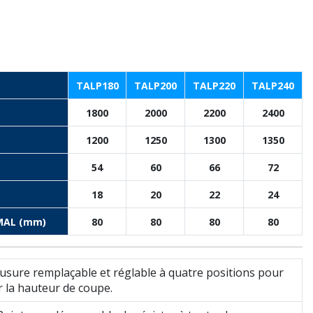
TALP180
TALP200
TALP220
TALP240
1800
2000
2200
2400
1200
1250
1300
1350
54
60
66
72
18
20
22
24
MAL (mm)
80
80
80
80
-usure remplaçable et réglable à quatre positions pour
er la hauteur de coupe.