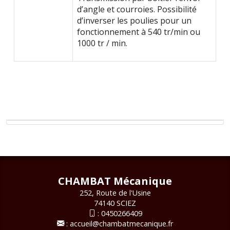
d’angle et courroies. Possibilité
d’inverser les poulies pour un
fonctionnement à 540 tr/min ou
1000 tr / min.
CHAMBAT Mécanique
252, Route de l'Usine
74140 SCIEZ
:
0450266409
:
accueil@chambatmecanique.fr