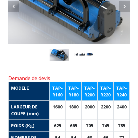
Demande de devis
MODELE
TAP-
TAP-
TAP-
TAP-
TAP-
R160
R180
R200
R220
R240
LARGEUR DE
1600
1800
2000
2200
2400
COUPE (mm)
POIDS (Kg)
625
665
705
745
785
NOMBRE DE
54
54
60
66
72