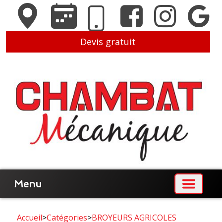
Devis gratuit
Menu
Accueil
>
Catégories
>
BROYEURS AGRICOLES