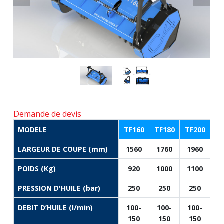
Demande de devis
MODELE
TF160
TF180
TF200
LARGEUR DE COUPE (mm)
1560
1760
1960
POIDS (Kg)
920
1000
1100
PRESSION D'HUILE (bar)
250
250
250
DEBIT D’HUILE (I/min)
100-
100-
100-
150
150
150