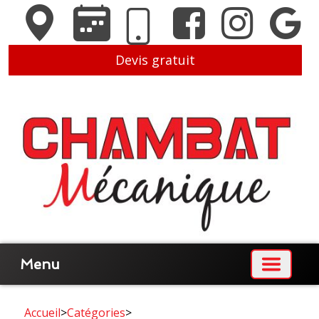
Devis gratuit
Menu
Accueil
>
Catégories
>