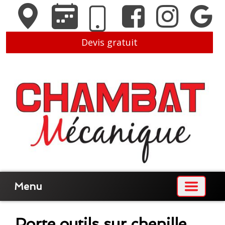
Devis gratuit
Menu
Porte outils sur chenille