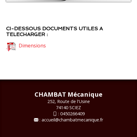
CI-DESSOUS DOCUMENTS UTILES A
TELECHARGER :
Dimensions
CHAMBAT Mécanique
252, Route de l'Usine
74140 SCIEZ
:
0450266409
:
accueil@chambatmecanique.fr